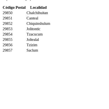
Código Postal
Localidad
29850
Chalchihuitan
29851
Canteal
29852
Chiquinshulum
29853
Jolitontic
29854
Tzacucum
29855
Joltealal
29856
Tzizim
29857
Saclum