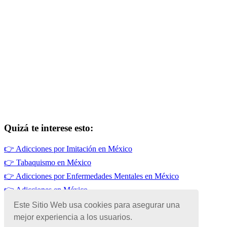
Quizá te interese esto:
👉
Adicciones por Imitación en México
👉
Tabaquismo en México
👉
Adicciones por Enfermedades Mentales en México
👉
Adicciones en México
👉
Alcoholismo en México
Este Sitio Web usa cookies para asegurar una
mejor experiencia a los usuarios.
👉
Adicciones por Falta de Habilidades Sociales en México