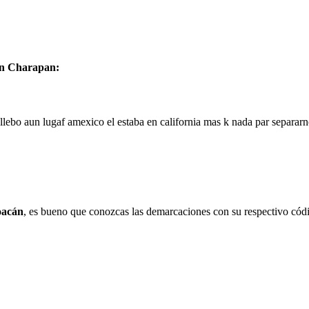
 en Charapan:
llebo aun lugaf amexico el estaba en california mas k nada par separarn
oacán
, es bueno que conozcas las demarcaciones con su respectivo códi