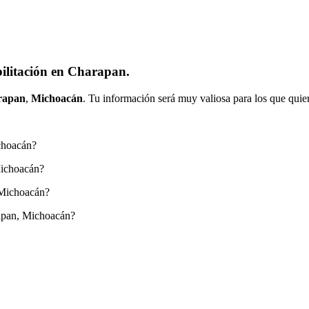
ilitación en Charapan.
rapan
,
Michoacán
. Tu información será muy valiosa para los que quie
choacán?
Michoacán?
 Michoacán?
rapan, Michoacán?