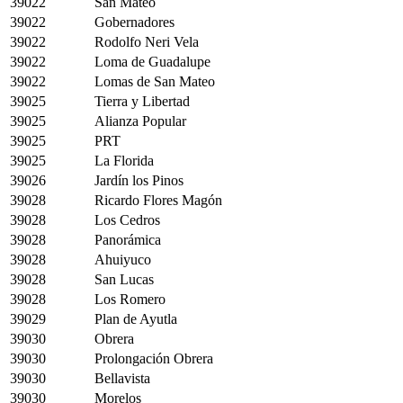
39022
San Mateo
39022
Gobernadores
39022
Rodolfo Neri Vela
39022
Loma de Guadalupe
39022
Lomas de San Mateo
39025
Tierra y Libertad
39025
Alianza Popular
39025
PRT
39025
La Florida
39026
Jardín los Pinos
39028
Ricardo Flores Magón
39028
Los Cedros
39028
Panorámica
39028
Ahuiyuco
39028
San Lucas
39028
Los Romero
39029
Plan de Ayutla
39030
Obrera
39030
Prolongación Obrera
39030
Bellavista
39030
Morelos