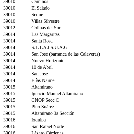
39010
Caminos
39010
El Salado
39010
Sedue
39010
Villas Silvestre
39012
Colinas del Sur
39014
Las Margaritas
39014
Santa Rosa
39014
S.T.T.A.I.S.U.A.G
39014
San José (barranca de las Calaveras)
39014
Nuevo Horizonte
39014
10 de Abril
39014
San José
39014
Elías Naime
39015
Altamirano
39015
Ignacio Manuel Altamirano
39015
CNOP Secc C
39015
Pino Suárez
39015
Altamirano 3a Sección
39016
Ixquipa
39016
San Rafael Norte
39016
Lázaro Cárdenas