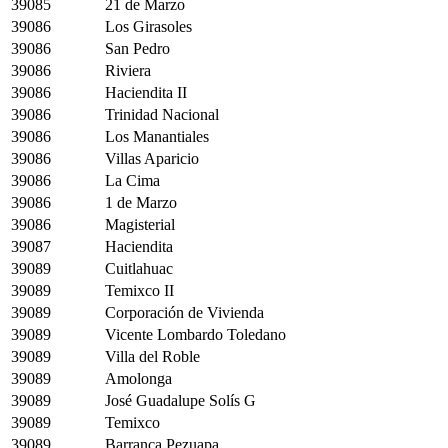
39085
21 de Marzo
39086
Los Girasoles
39086
San Pedro
39086
Riviera
39086
Haciendita II
39086
Trinidad Nacional
39086
Los Manantiales
39086
Villas Aparicio
39086
La Cima
39086
1 de Marzo
39086
Magisterial
39087
Haciendita
39089
Cuitlahuac
39089
Temixco II
39089
Corporación de Vivienda
39089
Vicente Lombardo Toledano
39089
Villa del Roble
39089
Amolonga
39089
José Guadalupe Solís G
39089
Temixco
39089
Barranca Pezuapa