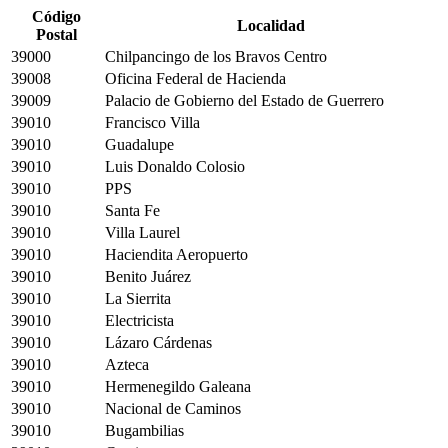
Código
Localidad
Postal
39000
Chilpancingo de los Bravos Centro
39008
Oficina Federal de Hacienda
39009
Palacio de Gobierno del Estado de Guerrero
39010
Francisco Villa
39010
Guadalupe
39010
Luis Donaldo Colosio
39010
PPS
39010
Santa Fe
39010
Villa Laurel
39010
Haciendita Aeropuerto
39010
Benito Juárez
39010
La Sierrita
39010
Electricista
39010
Lázaro Cárdenas
39010
Azteca
39010
Hermenegildo Galeana
39010
Nacional de Caminos
39010
Bugambilias