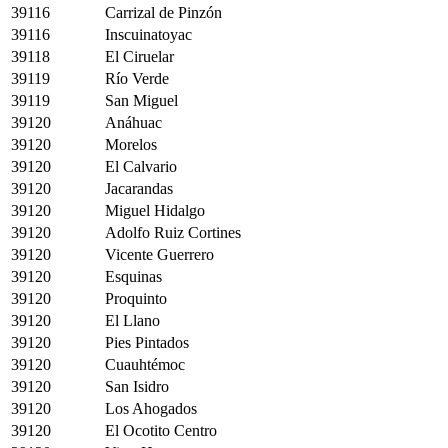
39116
Carrizal de Pinzón
39116
Inscuinatoyac
39118
El Ciruelar
39119
Río Verde
39119
San Miguel
39120
Anáhuac
39120
Morelos
39120
El Calvario
39120
Jacarandas
39120
Miguel Hidalgo
39120
Adolfo Ruiz Cortines
39120
Vicente Guerrero
39120
Esquinas
39120
Proquinto
39120
El Llano
39120
Pies Pintados
39120
Cuauhtémoc
39120
San Isidro
39120
Los Ahogados
39120
El Ocotito Centro