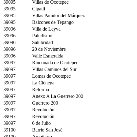
39095
Villas de Ocotepec
39095
Cipatli
39095
Villas Parador del Márquez
39095
Balcones de Tepango
39096
Villa de Leyva
39096
Paludismo
39096
Salubridad
39096
20 de Noviembre
39096
Valle Esmeralda
39097
Rinconada de Ocotepec
39097
Villas Caminos del Sur
39097
Lomas de Ocotepec
39097
La Ciénega
39097
Reforma
39097
Anexo A La Guerrero 200
39097
Guerrero 200
39097
Revolución
39097
Revolución
39097
6 de Julio
39100
Barrio San José
39100
Amojileca