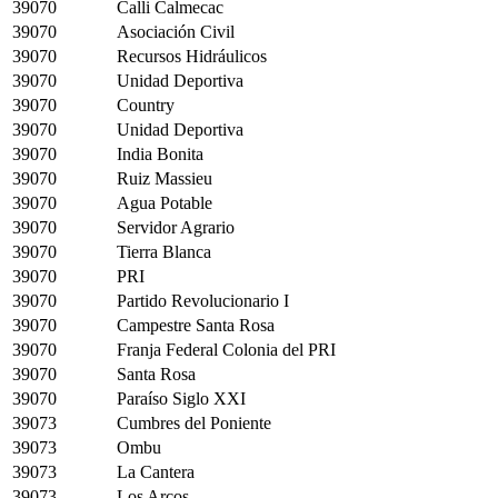
39070
Calli Calmecac
39070
Asociación Civil
39070
Recursos Hidráulicos
39070
Unidad Deportiva
39070
Country
39070
Unidad Deportiva
39070
India Bonita
39070
Ruiz Massieu
39070
Agua Potable
39070
Servidor Agrario
39070
Tierra Blanca
39070
PRI
39070
Partido Revolucionario I
39070
Campestre Santa Rosa
39070
Franja Federal Colonia del PRI
39070
Santa Rosa
39070
Paraíso Siglo XXI
39073
Cumbres del Poniente
39073
Ombu
39073
La Cantera
39073
Los Arcos