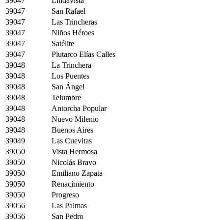
39047
Lindavista
39047
San Rafael
39047
Las Trincheras
39047
Niños Héroes
39047
Satélite
39047
Plutarco Elías Calles
39048
La Trinchera
39048
Los Puentes
39048
San Ángel
39048
Telumbre
39048
Antorcha Popular
39048
Nuevo Milenio
39048
Buenos Aires
39049
Las Cuevitas
39050
Vista Hermosa
39050
Nicolás Bravo
39050
Emiliano Zapata
39050
Renacimiento
39050
Progreso
39056
Las Palmas
39056
San Pedro