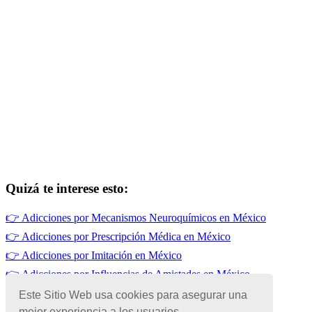
Quizá te interese esto:
👉
Adicciones por Mecanismos Neuroquímicos en México
👉
Adicciones por Prescripción Médica en México
👉
Adicciones por Imitación en México
👉
Adicciones por Influencias de Amistades en México
👉
Adicciones por Falta de Sueño
Este Sitio Web usa cookies para asegurar una
👉
Adicciones por Baja Autoestima
mejor experiencia a los usuarios.