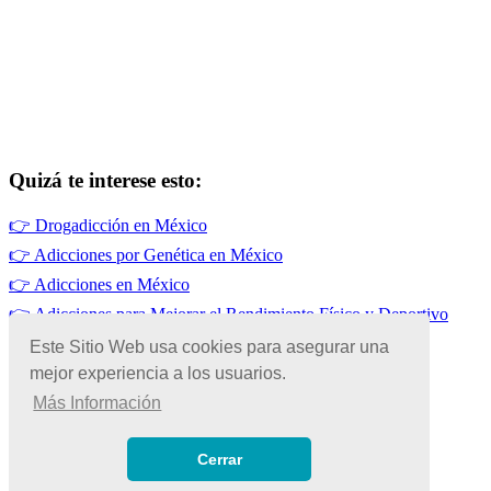
Quizá te interese esto:
👉
Drogadicción en México
👉
Adicciones por Genética en México
👉
Adicciones en México
👉
Adicciones para Mejorar el Rendimiento Físico y Deportivo
👉
Adicciones por Prescripción Médica en México
Este Sitio Web usa cookies para asegurar una
mejor experiencia a los usuarios.
👉
Alcoholismo en México
Más Información
© Copyright 2026 | Todos los Derechos Reservados
Términos de Uso
|
Cerrar