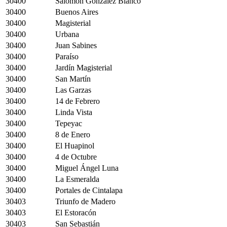
30400
Salomón González Blanco
30400
Buenos Aires
30400
Magisterial
30400
Urbana
30400
Juan Sabines
30400
Paraíso
30400
Jardín Magisterial
30400
San Martín
30400
Las Garzas
30400
14 de Febrero
30400
Linda Vista
30400
Tepeyac
30400
8 de Enero
30400
El Huapinol
30400
4 de Octubre
30400
Miguel Ángel Luna
30400
La Esmeralda
30400
Portales de Cintalapa
30403
Triunfo de Madero
30403
El Estoracón
30403
San Sebastián