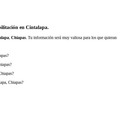
litación en Cintalapa.
alapa
,
Chiapas
. Tu información será muy valiosa para los que quieran 
iapas?
hiapas?
Chiapas?
lapa, Chiapas?