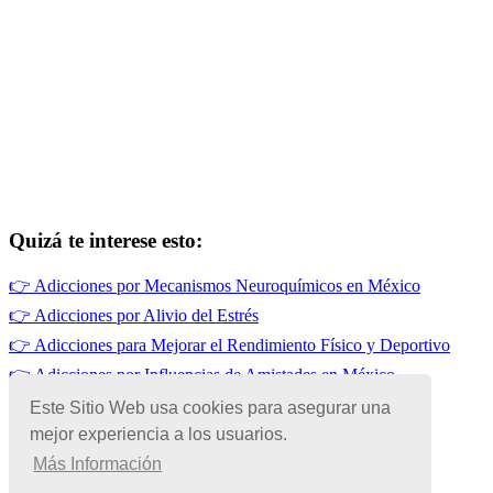
Quizá te interese esto:
👉
Adicciones por Mecanismos Neuroquímicos en México
👉
Adicciones por Alivio del Estrés
👉
Adicciones para Mejorar el Rendimiento Físico y Deportivo
👉
Adicciones por Influencias de Amistades en México
👉
Drogadicción en México
Este Sitio Web usa cookies para asegurar una
mejor experiencia a los usuarios.
👉
Adicciones por Curiosidad en México
Más Información
© Copyright 2026 | Todos los Derechos Reservados