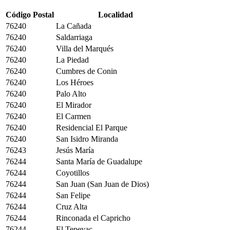
Código Postal
Localidad
76240
La Cañada
76240
Saldarriaga
76240
Villa del Marqués
76240
La Piedad
76240
Cumbres de Conin
76240
Los Héroes
76240
Palo Alto
76240
El Mirador
76240
El Carmen
76240
Residencial El Parque
76240
San Isidro Miranda
76243
Jesús María
76244
Santa María de Guadalupe
76244
Coyotillos
76244
San Juan (San Juan de Dios)
76244
San Felipe
76244
Cruz Alta
76244
Rinconada el Capricho
76244
El Tepeyac