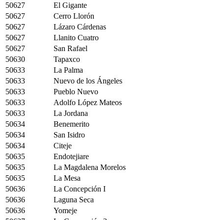
50627
El Gigante
50627
Cerro Llorón
50627
Lázaro Cárdenas
50627
Llanito Cuatro
50627
San Rafael
50630
Tapaxco
50633
La Palma
50633
Nuevo de los Ángeles
50633
Pueblo Nuevo
50633
Adolfo López Mateos
50633
La Jordana
50634
Benemerito
50634
San Isidro
50634
Citeje
50635
Endotejiare
50635
La Magdalena Morelos
50635
La Mesa
50636
La Concepción I
50636
Laguna Seca
50636
Yomeje