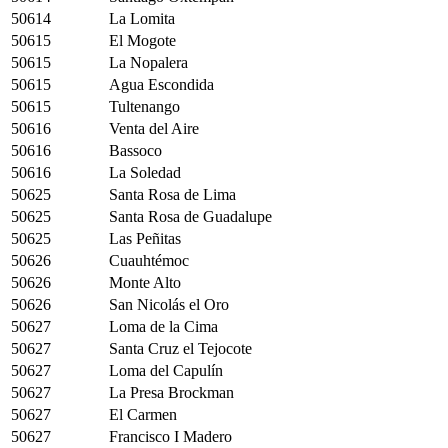
50614
La Lomita
50615
El Mogote
50615
La Nopalera
50615
Agua Escondida
50615
Tultenango
50616
Venta del Aire
50616
Bassoco
50616
La Soledad
50625
Santa Rosa de Lima
50625
Santa Rosa de Guadalupe
50625
Las Peñitas
50626
Cuauhtémoc
50626
Monte Alto
50626
San Nicolás el Oro
50627
Loma de la Cima
50627
Santa Cruz el Tejocote
50627
Loma del Capulín
50627
La Presa Brockman
50627
El Carmen
50627
Francisco I Madero