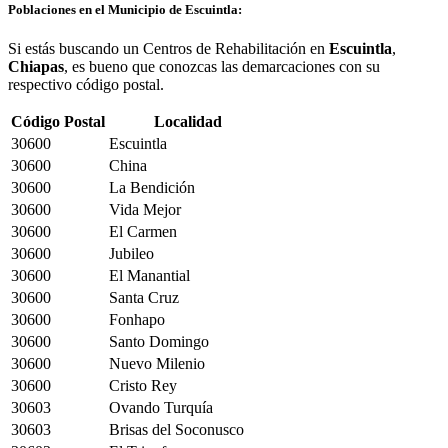
Poblaciones en el Municipio de Escuintla:
Si estás buscando un Centros de Rehabilitación en
Escuintla
,
Chiapas
, es bueno que conozcas las demarcaciones con su
respectivo código postal.
Código Postal
Localidad
30600
Escuintla
30600
China
30600
La Bendición
30600
Vida Mejor
30600
El Carmen
30600
Jubileo
30600
El Manantial
30600
Santa Cruz
30600
Fonhapo
30600
Santo Domingo
30600
Nuevo Milenio
30600
Cristo Rey
30603
Ovando Turquía
30603
Brisas del Soconusco