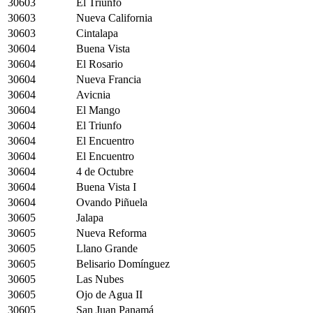
30603
El Triunfo
30603
Nueva California
30603
Cintalapa
30604
Buena Vista
30604
El Rosario
30604
Nueva Francia
30604
Avicnia
30604
El Mango
30604
El Triunfo
30604
El Encuentro
30604
El Encuentro
30604
4 de Octubre
30604
Buena Vista I
30604
Ovando Piñuela
30605
Jalapa
30605
Nueva Reforma
30605
Llano Grande
30605
Belisario Domínguez
30605
Las Nubes
30605
Ojo de Agua II
30605
San Juan Panamá