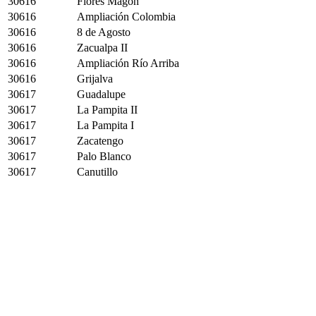
30616
Flores Magón
30616
Ampliación Colombia
30616
8 de Agosto
30616
Zacualpa II
30616
Ampliación Río Arriba
30616
Grijalva
30617
Guadalupe
30617
La Pampita II
30617
La Pampita I
30617
Zacatengo
30617
Palo Blanco
30617
Canutillo