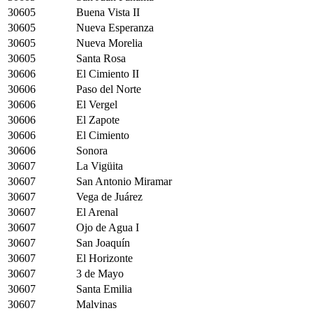
30605
Buena Vista II
30605
Nueva Esperanza
30605
Nueva Morelia
30605
Santa Rosa
30606
El Cimiento II
30606
Paso del Norte
30606
El Vergel
30606
El Zapote
30606
El Cimiento
30606
Sonora
30607
La Vigüita
30607
San Antonio Miramar
30607
Vega de Juárez
30607
El Arenal
30607
Ojo de Agua I
30607
San Joaquín
30607
El Horizonte
30607
3 de Mayo
30607
Santa Emilia
30607
Malvinas