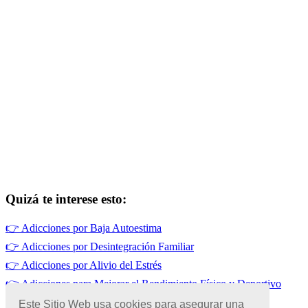
Quizá te interese esto:
👉
Adicciones por Baja Autoestima
👉
Adicciones por Desintegración Familiar
👉
Adicciones por Alivio del Estrés
👉
Adicciones para Mejorar el Rendimiento Físico y Deportivo
👉
Adicciones por Enfermedades Mentales en México
Este Sitio Web usa cookies para asegurar una