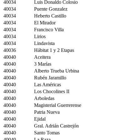
40034
Luis Donaldo Colosio
40034
Puente Gonzalez
40034
Heberto Castillo
40034
El Mirador
40034
Francisco Villa
40034
Lirios
40034
Lindavista
40036
Hábitat 1 y 2 Etapas
40040
Aceitera
40040
3 Marías
40040
Alberto Trueba Urbina
40040
Rubén Jaramillo
40040
Las Américas
40040
Los Chocolines II
40040
Arboledas
40040
Magisterial Guerrerense
40040
Patria Nueva
40040
Ejidal
40040
Gral. Adrián Castrejón
40040
Santo Tomas
40040
La Raza