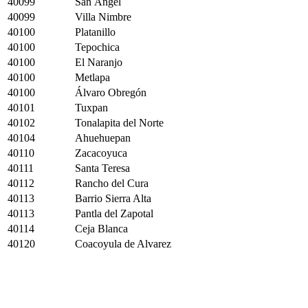
40099
San Ángel
40099
Villa Nimbre
40100
Platanillo
40100
Tepochica
40100
El Naranjo
40100
Metlapa
40100
Álvaro Obregón
40101
Tuxpan
40102
Tonalapita del Norte
40104
Ahuehuepan
40110
Zacacoyuca
40111
Santa Teresa
40112
Rancho del Cura
40113
Barrio Sierra Alta
40113
Pantla del Zapotal
40114
Ceja Blanca
40120
Coacoyula de Alvarez