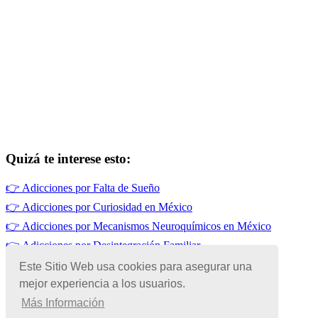
Quizá te interese esto:
👉
Adicciones por Falta de Sueño
👉
Adicciones por Curiosidad en México
👉
Adicciones por Mecanismos Neuroquímicos en México
👉
Adicciones por Desintegración Familiar
👉
Alcoholismo en México
Este Sitio Web usa cookies para asegurar una
mejor experiencia a los usuarios.
👉
Adicciones por Falta de Habilidades Sociales en México
Más Información
© Copyright 2026 | Todos los Derechos Reservados