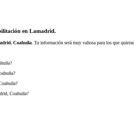
ilitación en Lamadrid.
adrid
,
Coahuila
. Tu información será muy valiosa para los que quieran
ahuila?
oahuila?
Coahuila?
drid, Coahuila?