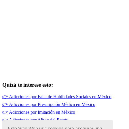
Quizá te interese esto:
👉
Adicciones por Falta de Habilidades Sociales en México
👉
Adicciones por Prescripción Médica en México
👉
Adicciones por Imitación en México
👉
Adicciones por Alivio del Estrés
👉
Drogadicción en México
Este Sitio Web usa cookies para asegurar una