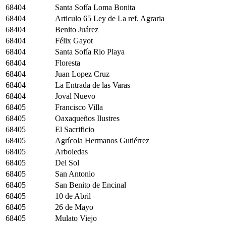
68404
Santa Sofía Loma Bonita
68404
Articulo 65 Ley de La ref. Agraria
68404
Benito Juárez
68404
Félix Gayot
68404
Santa Sofía Rio Playa
68404
Floresta
68404
Juan Lopez Cruz
68404
La Entrada de las Varas
68404
Joval Nuevo
68405
Francisco Villa
68405
Oaxaqueños Ilustres
68405
El Sacrificio
68405
Agrícola Hermanos Gutiérrez
68405
Arboledas
68405
Del Sol
68405
San Antonio
68405
San Benito de Encinal
68405
10 de Abril
68405
26 de Mayo
68405
Mulato Viejo