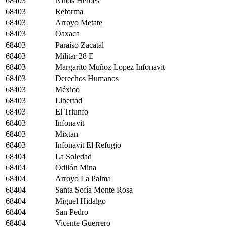
68403
Niños Héroes
68403
Reforma
68403
Arroyo Metate
68403
Oaxaca
68403
Paraíso Zacatal
68403
Militar 28 E
68403
Margarito Muñoz Lopez Infonavit
68403
Derechos Humanos
68403
México
68403
Libertad
68403
El Triunfo
68403
Infonavit
68403
Mixtan
68403
Infonavit El Refugio
68404
La Soledad
68404
Odilón Mina
68404
Arroyo La Palma
68404
Santa Sofía Monte Rosa
68404
Miguel Hidalgo
68404
San Pedro
68404
Vicente Guerrero