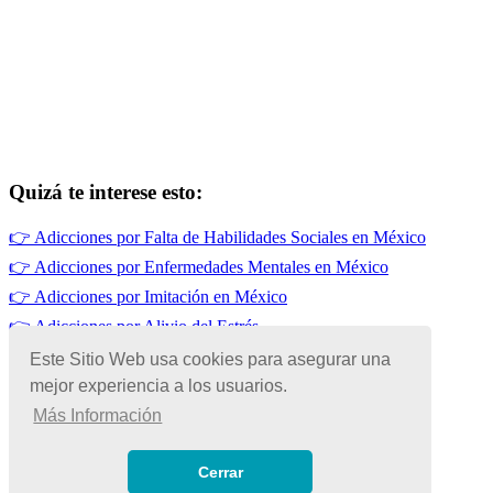
Quizá te interese esto:
👉
Adicciones por Falta de Habilidades Sociales en México
👉
Adicciones por Enfermedades Mentales en México
👉
Adicciones por Imitación en México
👉
Adicciones por Alivio del Estrés
👉
Alcoholismo en México
Este Sitio Web usa cookies para asegurar una
mejor experiencia a los usuarios.
👉
Adicciones en México
Más Información
© Copyright 2026 | Todos los Derechos Reservados
Términos de Uso
|
Cerrar