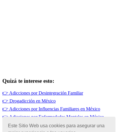
Quizá te interese esto:
👉
Adicciones por Desintegración Familiar
👉
Drogadicción en México
👉
Adicciones por Influencias Familiares en México
👉
Adicciones por Enfermedades Mentales en México
👉
Adicciones en México
Este Sitio Web usa cookies para asegurar una