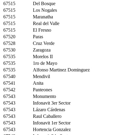
67515
Del Bosque
67515
Los Nogales
67515
Maranatha
67515
Real del Valle
67515
El Fresno
67520
Paras
67528
Cruz Verde
67530
Zaragoza
67535
Morelos II
67535
1ro de Mayo
67535
Alfonso Martinez Dominguez
67540
Mendivil
67541
Anita
67542
Panteones
67543
Monumento
67543
Infonavit 3er Sector
67543
Lázaro Cárdenas
67543
Raul Caballero
67543
Infonavit 1er Sector
67543
Hortencia Gonzalez