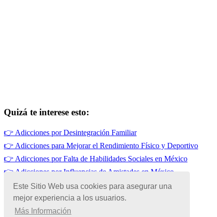
Quizá te interese esto:
👉
Adicciones por Desintegración Familiar
👉
Adicciones para Mejorar el Rendimiento Físico y Deportivo
👉
Adicciones por Falta de Habilidades Sociales en México
👉
Adicciones por Influencias de Amistades en México
👉
Drogadicción en México
Este Sitio Web usa cookies para asegurar una
👉
Adicciones por Influencias Familiares en México
mejor experiencia a los usuarios.
Más Información