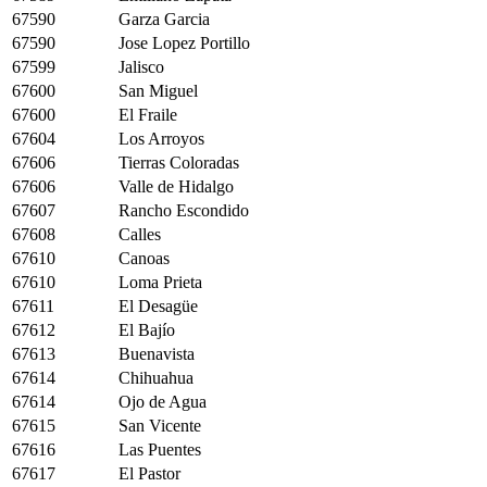
67590
Garza Garcia
67590
Jose Lopez Portillo
67599
Jalisco
67600
San Miguel
67600
El Fraile
67604
Los Arroyos
67606
Tierras Coloradas
67606
Valle de Hidalgo
67607
Rancho Escondido
67608
Calles
67610
Canoas
67610
Loma Prieta
67611
El Desagüe
67612
El Bajío
67613
Buenavista
67614
Chihuahua
67614
Ojo de Agua
67615
San Vicente
67616
Las Puentes
67617
El Pastor