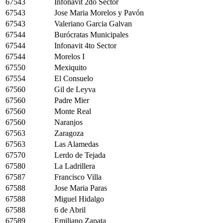
67543
Infonavit 2do Sector
67543
Jose Maria Morelos y Pavón
67543
Valeriano Garcia Galvan
67544
Burócratas Municipales
67544
Infonavit 4to Sector
67544
Morelos I
67550
Mexiquito
67554
El Consuelo
67560
Gil de Leyva
67560
Padre Mier
67560
Monte Real
67560
Naranjos
67563
Zaragoza
67563
Las Alamedas
67570
Lerdo de Tejada
67580
La Ladrillera
67587
Francisco Villa
67588
Jose Maria Paras
67588
Miguel Hidalgo
67588
6 de Abril
67589
Emiliano Zapata