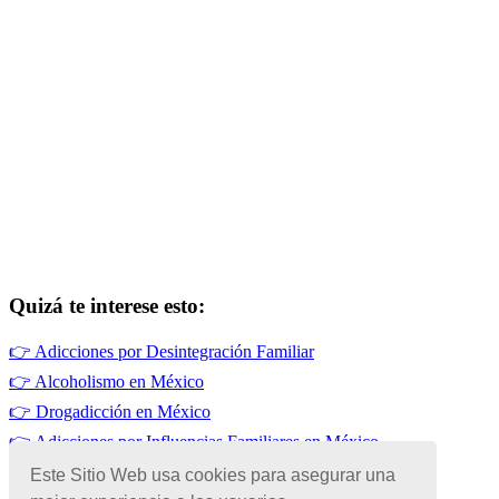
Quizá te interese esto:
👉
Adicciones por Desintegración Familiar
👉
Alcoholismo en México
👉
Drogadicción en México
👉
Adicciones por Influencias Familiares en México
👉
Adicciones por Influencias de Amistades en México
Este Sitio Web usa cookies para asegurar una