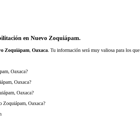
bilitación en Nuevo Zoquiápam.
vo Zoquiápam
,
Oaxaca
. Tu información será muy valiosa para los que
iápam, Oaxaca?
uiápam, Oaxaca?
quiápam, Oaxaca?
evo Zoquiápam, Oaxaca?
n