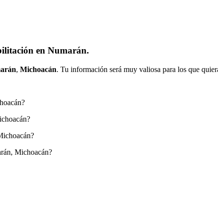
bilitación en Numarán.
arán
,
Michoacán
. Tu información será muy valiosa para los que quier
choacán?
Michoacán?
 Michoacán?
arán, Michoacán?