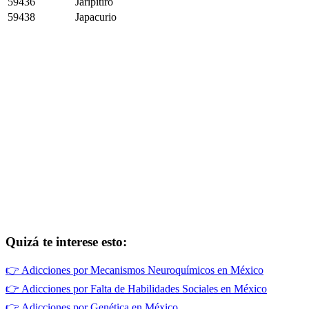
59436
Jaripitiro
59438
Japacurio
Quizá te interese esto:
👉
Adicciones por Mecanismos Neuroquímicos en México
👉
Adicciones por Falta de Habilidades Sociales en México
👉
Adicciones por Genética en México