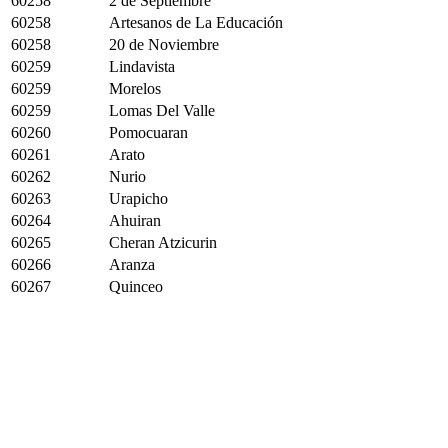
60258
2 de Septiembre
60258
Artesanos de La Educación
60258
20 de Noviembre
60259
Lindavista
60259
Morelos
60259
Lomas Del Valle
60260
Pomocuaran
60261
Arato
60262
Nurio
60263
Urapicho
60264
Ahuiran
60265
Cheran Atzicurin
60266
Aranza
60267
Quinceo