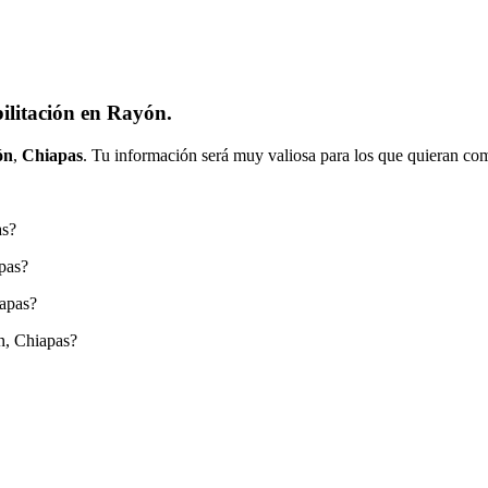
ilitación en Rayón.
ón
,
Chiapas
. Tu información será muy valiosa para los que quieran com
as?
pas?
iapas?
n, Chiapas?