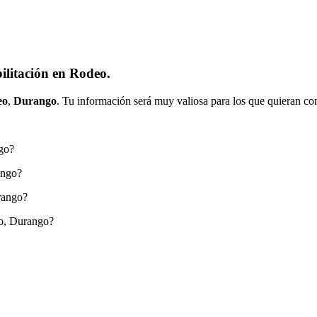
ilitación en Rodeo.
eo
,
Durango
. Tu información será muy valiosa para los que quieran com
go?
ango?
rango?
eo, Durango?