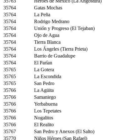
35763
Héroes de México (La Angostura)
35764
Gatas Mochas
35764
La Peña
35764
Rodrigo Medrano
35764
Unión y Progreso (El Tejaban)
35764
Ojo de Agua
35764
Tierra Blanca
35764
Los Ángeles (Tierra Prieta)
35764
Barrio de Guadalupe
35764
El Parían
35765
La Gotera
35765
La Escondida
35765
San Pedro
35766
La Agüita
35766
Samaniego
35766
Yerbabuena
35766
Los Tepetates
35766
Nogalitos
35766
El Realito
35767
San Pedro y Anexos (El Salto)
35770
Niños Héroes (San Rafael)