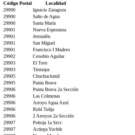
Código Postal
Localidad
29900
Ignacio Zaragoza
29900
Salto de Agua
29900
Santa María
29901
Nueva Esperanza
29901
Jerusalén
29901
San Miguel
29901
Francisco I Madero
29902
Cenobio Aguilar
29903
El Toro
29903
Tiemopa
29905
Chuchuclumil
29905
Punta Brava
29906
Punta Brava 2a Sección
29906
Las Colmenas
29906
Arroyo Agua Azul
29906
Rubí Tulija
29906
2 Arroyos 2a Sección
29907
Potioja 1a Secc
29907
Actiepa Yochib