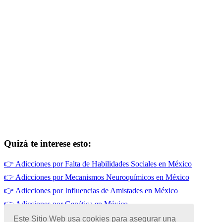
Quizá te interese esto:
👉
Adicciones por Falta de Habilidades Sociales en México
👉
Adicciones por Mecanismos Neuroquímicos en México
👉
Adicciones por Influencias de Amistades en México
👉
Adicciones por Genética en México
👉
Adicciones por Desintegración Familiar
Este Sitio Web usa cookies para asegurar una