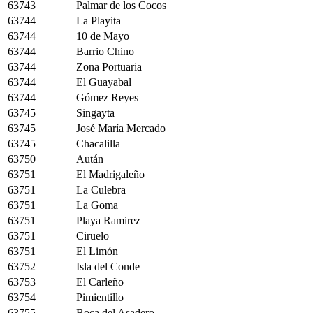
63743
Palmar de los Cocos
63744
La Playita
63744
10 de Mayo
63744
Barrio Chino
63744
Zona Portuaria
63744
El Guayabal
63744
Gómez Reyes
63745
Singayta
63745
José María Mercado
63745
Chacalilla
63750
Aután
63751
El Madrigaleño
63751
La Culebra
63751
La Goma
63751
Playa Ramirez
63751
Ciruelo
63751
El Limón
63752
Isla del Conde
63753
El Carleño
63754
Pimientillo
63755
Boca del Asadero