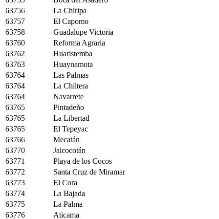
63756
La Chiripa
63757
El Capomo
63758
Guadalupe Victoria
63760
Reforma Agraria
63762
Huaristemba
63763
Huaynamota
63764
Las Palmas
63764
La Chiltera
63764
Navarrete
63765
Pintadeño
63765
La Libertad
63765
El Tepeyac
63766
Mecatán
63770
Jalcocotán
63771
Playa de los Cocos
63772
Santa Cruz de Miramar
63773
El Cora
63774
La Bajada
63775
La Palma
63776
Aticama