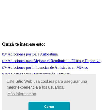
Quizá te interese esto:
👉
Adicciones por Baja Autoestima
👉
Adicciones para Mejorar el Rendimiento Físico y Deportivo
👉
Adicciones por Influencias de Amistades en México
👉
Adicciones por Desintegración Familiar
👉
Alcoholismo en México
Este Sitio Web usa cookies para asegurar una
mejor experiencia a los usuarios.
👉
Adicciones por Falta de Habilidades Sociales en México
Más Información
© Copyright 2026 | Todos los Derechos Reservados
Términos de Uso
|
Cerrar