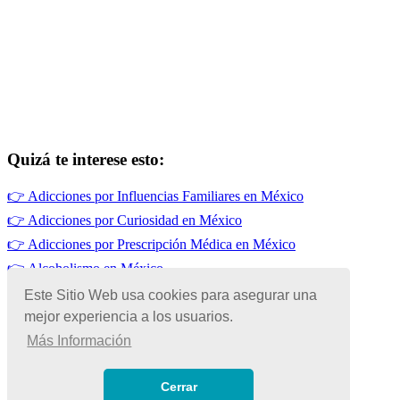
Quizá te interese esto:
👉
Adicciones por Influencias Familiares en México
👉
Adicciones por Curiosidad en México
👉
Adicciones por Prescripción Médica en México
👉
Alcoholismo en México
👉
Tabaquismo en México
Este Sitio Web usa cookies para asegurar una
mejor experiencia a los usuarios.
👉
Adicciones por Falta de Sueño
Más Información
© Copyright 2026 | Todos los Derechos Reservados
Términos de Uso
|
Cerrar