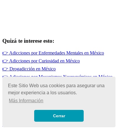
Quizá te interese esto:
👉
Adicciones por Enfermedades Mentales en México
👉
Adicciones por Curiosidad en México
👉
Drogadicción en México
👉
Adicciones por Mecanismos Neuroquímicos en México
👉
Adicciones por Desintegración Familiar
Este Sitio Web usa cookies para asegurar una
mejor experiencia a los usuarios.
👉
Adicciones por Influencias de Amistades en México
Más Información
© Copyright 2026 | Todos los Derechos Reservados
Términos de Uso
|
Cerrar
Políticas de Privacidad