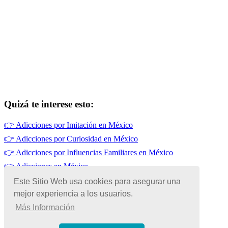
Quizá te interese esto:
👉
Adicciones por Imitación en México
👉
Adicciones por Curiosidad en México
👉
Adicciones por Influencias Familiares en México
👉
Adicciones en México
👉
Adicciones por Falta de Sueño
Este Sitio Web usa cookies para asegurar una
mejor experiencia a los usuarios.
👉
Adicciones por Falta de Habilidades Sociales en México
Más Información
© Copyright 2026 | Todos los Derechos Reservados