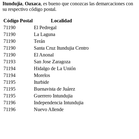
Itundujia
,
Oaxaca
, es bueno que conozcas las demarcaciones con
su respectivo código postal.
Código Postal
Localidad
71190
El Pedregal
71190
La Laguna
71190
Terán
71190
Santa Cruz Itundujia Centro
71190
El Anonal
71193
San Jose Zaragoza
71194
Hidalgo de La Unión
71194
Morelos
71195
Iturbide
71195
Buenavista de Juárez
71195
Guerrero Intundujia
71196
Independencia Intundujia
71196
Nuevo Allende