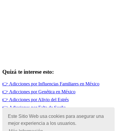
Quizá te interese esto:
👉
Adicciones por Influencias Familiares en México
👉
Adicciones por Genética en México
👉
Adicciones por Alivio del Estrés
👉
Adicciones por Falta de Sueño
👉
Adicciones por Curiosidad en México
Este Sitio Web usa cookies para asegurar una
mejor experiencia a los usuarios.
👉
Tabaquismo en México