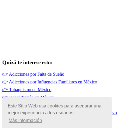
Quizá te interese esto:
👉
Adicciones por Falta de Sueño
👉
Adicciones por Influencias Familiares en México
👉
Tabaquismo en México
👉
Drogadicción en México
👉
Adicciones por Falta de Habilidades Sociales en México
Este Sitio Web usa cookies para asegurar una
mejor experiencia a los usuarios.
👉
Adicciones para Mejorar el Rendimiento Físico y Deportivo
Más Información
© Copyright 2026 | Todos los Derechos Reservados