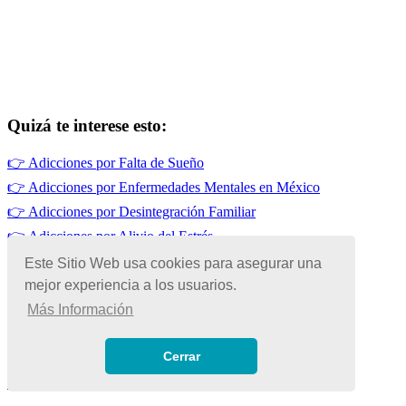
Quizá te interese esto:
👉
Adicciones por Falta de Sueño
👉
Adicciones por Enfermedades Mentales en México
👉
Adicciones por Desintegración Familiar
👉
Adicciones por Alivio del Estrés
👉
Adicciones por Baja Autoestima
Este Sitio Web usa cookies para asegurar una
mejor experiencia a los usuarios.
👉
Adicciones por Curiosidad en México
Más Información
© Copyright 2026 | Todos los Derechos Reservados
Términos de Uso
|
Cerrar
Políticas de Privacidad