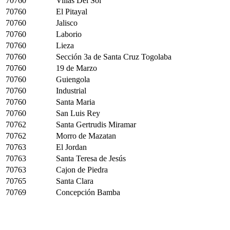
70760
Villas Del Sol
70760
El Pitayal
70760
Jalisco
70760
Laborio
70760
Lieza
70760
Sección 3a de Santa Cruz Togolaba
70760
19 de Marzo
70760
Guiengola
70760
Industrial
70760
Santa Maria
70760
San Luis Rey
70762
Santa Gertrudis Miramar
70762
Morro de Mazatan
70763
El Jordan
70763
Santa Teresa de Jesús
70763
Cajon de Piedra
70765
Santa Clara
70769
Concepción Bamba