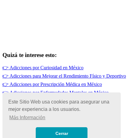
Quizá te interese esto:
👉
Adicciones por Curiosidad en México
👉
Adicciones para Mejorar el Rendimiento Físico y Deportivo
👉
Adicciones por Prescripción Médica en México
👉
Adicciones por Enfermedades Mentales en México
👉
Adicciones por Imitación en México
Este Sitio Web usa cookies para asegurar una
mejor experiencia a los usuarios.
👉
Adicciones por Influencias Familiares en México
Más Información
© Copyright 2026 | Todos los Derechos Reservados
Términos de Uso
|
Cerrar