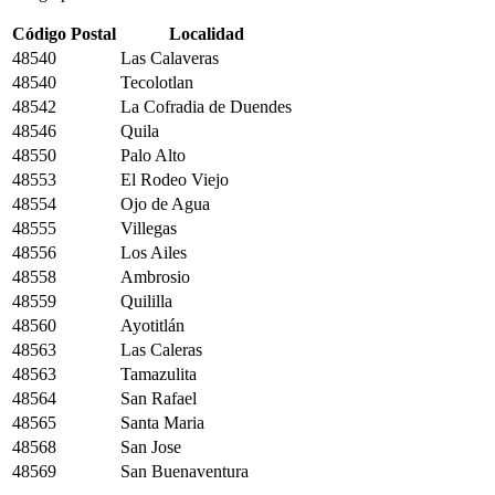
Código Postal
Localidad
48540
Las Calaveras
48540
Tecolotlan
48542
La Cofradia de Duendes
48546
Quila
48550
Palo Alto
48553
El Rodeo Viejo
48554
Ojo de Agua
48555
Villegas
48556
Los Ailes
48558
Ambrosio
48559
Quililla
48560
Ayotitlán
48563
Las Caleras
48563
Tamazulita
48564
San Rafael
48565
Santa Maria
48568
San Jose
48569
San Buenaventura