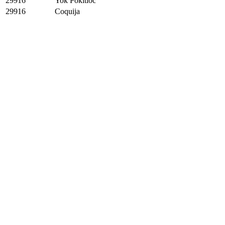
29916
Yok Pokitioc
29916
Coquija