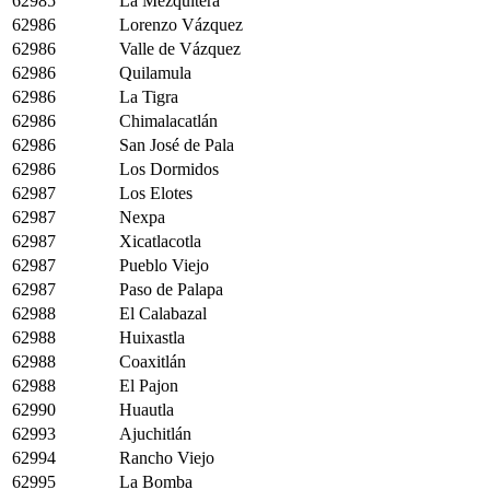
62985
La Mezquitera
62986
Lorenzo Vázquez
62986
Valle de Vázquez
62986
Quilamula
62986
La Tigra
62986
Chimalacatlán
62986
San José de Pala
62986
Los Dormidos
62987
Los Elotes
62987
Nexpa
62987
Xicatlacotla
62987
Pueblo Viejo
62987
Paso de Palapa
62988
El Calabazal
62988
Huixastla
62988
Coaxitlán
62988
El Pajon
62990
Huautla
62993
Ajuchitlán
62994
Rancho Viejo
62995
La Bomba