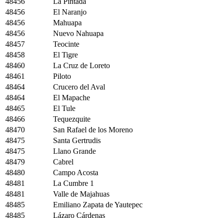
48456
La Pintada
48456
El Naranjo
48456
Mahuapa
48456
Nuevo Nahuapa
48457
Teocinte
48458
El Tigre
48460
La Cruz de Loreto
48461
Piloto
48464
Crucero del Aval
48464
El Mapache
48465
El Tule
48466
Tequezquite
48470
San Rafael de los Moreno
48475
Santa Gertrudis
48475
Llano Grande
48479
Cabrel
48480
Campo Acosta
48481
La Cumbre 1
48481
Valle de Majahuas
48485
Emiliano Zapata de Yautepec
48485
Lázaro Cárdenas