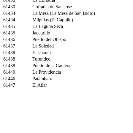
61430
La Cofradía
61430
Cofradía de San José
61434
La Mesa (La Mesa de San Isidro)
61434
Milpillas (El Capulín)
61435
La Laguna Seca
61435
Jacuarillo
61436
Puerto del Obispo
61437
La Soledad
61438
El Jazmín
61438
Turundeo
61438
Puerto de la Cantera
61440
La Providencia
61446
Patámbaro
61447
El Ailar