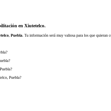
litación en Xiutetelco.
etelco
,
Puebla
. Tu información será muy valiosa para los que quieran c
ebla?
Puebla?
 Puebla?
telco, Puebla?