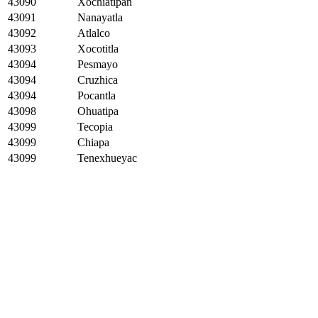
43090
Xochiatipan
43091
Nanayatla
43092
Atlalco
43093
Xocotitla
43094
Pesmayo
43094
Cruzhica
43094
Pocantla
43098
Ohuatipa
43099
Tecopia
43099
Chiapa
43099
Tenexhueyac