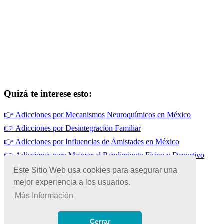
Quizá te interese esto:
👉
Adicciones por Mecanismos Neuroquímicos en México
👉
Adicciones por Desintegración Familiar
👉
Adicciones por Influencias de Amistades en México
👉
Adicciones para Mejorar el Rendimiento Físico y Deportivo
👉
Adicciones por Falta de Habilidades Sociales en México
Este Sitio Web usa cookies para asegurar una
👉
Adicciones por Prescripción Médica en México
mejor experiencia a los usuarios.
Más Información
© Copyright 2026 | Todos los Derechos Reservados
Términos de Uso
|
Cerrar