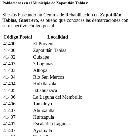
Poblaciones en el Municipio de Zapotitlán Tablas:
Si estás buscando un Centros de Rehabilitación en
Zapotitlán
Tablas
,
Guerrero
, es bueno que conozcas las demarcaciones con
su respectivo código postal.
Código Postal
Localidad
41400
El Porvenir
41400
Zapotitlán Tablas
41402
Cuixapa
41403
3 Lagunas
41403
Altiopa
41404
Río San Marcos
41404
Huixtlatzala
41405
Ixtlahuazaca
41406
La Laguna del Membrillo
41406
Tamaloya
41407
Ahuixatitla
41407
Huitzapula
41407
Escalerilla Lagunas
41407
Ayotoxtla