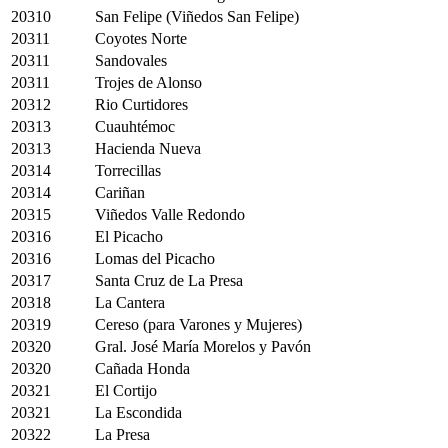
20310
San Felipe (Viñedos San Felipe)
20311
Coyotes Norte
20311
Sandovales
20311
Trojes de Alonso
20312
Rio Curtidores
20313
Cuauhtémoc
20313
Hacienda Nueva
20314
Torrecillas
20314
Cariñan
20315
Viñedos Valle Redondo
20316
El Picacho
20316
Lomas del Picacho
20317
Santa Cruz de La Presa
20318
La Cantera
20319
Cereso (para Varones y Mujeres)
20320
Gral. José María Morelos y Pavón
20320
Cañada Honda
20321
El Cortijo
20321
La Escondida
20322
La Presa