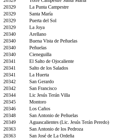
20329
Torre Campestre Santa María
20329
La Punta Campestre
20329
Santa María
20329
Puerta del Sol
20329
La Joya
20340
Arellano
20340
Buena Vista de Peñuelas
20340
Peñuelas
20340
Cieneguilla
20341
El Salto de Ojocaliente
20341
Salto de los Salados
20341
La Huerta
20342
San Gerardo
20342
San Francisco
20344
Lic Jesús Terán Villa
20345
Montoro
20346
Los Caños
20348
San Antonio de Peñuelas
20349
Aguascalientes (Lic. Jesús Terán Peredo)
20363
San Antonio de los Pedroza
20363
San José de La Ordeña