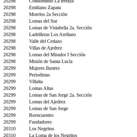
20298
Condominio La terraza
20298
Emiliano Zapata
20298
Morelos 2a Sección
20298
Lomas del Sur
20298
Lomas de Vistabella 2a. Sección
20298
Ladrilleras Los Arellano
20298
Valle del Cedazo
20298
Villas de Ajedrez
20298
Lomas del Mirador I Sección
20298
Misión de Santa Lucía
20299
Mujeres Ilustres
20299
Periodistas
20299
Villalta
20299
Lomas Altas
20299
Lomas de San Jorge 2a. Sección
20299
Lomas del Ajedrez
20299
Lomas de San Jorge
20299
Reencuentro
20299
Fundadores
20310
Los Negritos
20310
La Loma de los Negritos