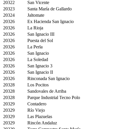
20322
San Vicente
20323
Santa María de Gallardo
20324
Jaltomate
20326
Ex Hacienda San Ignacio
20326
La Rioja
20326
San Ignacio III
20326
Puesta del Sol
20326
La Perla
20326
San Ignacio
20326
La Soledad
20326
San Ignacio 3
20326
San Ignacio II
20326
Rinconada San Ignacio
20328
Los Pocitos
20328
Sandovales de Arriba
20328
Parque Industrial Tecno Polo
20329
Contadero
20329
Río Viejo
20329
Las Plazuelas
20329
Rincón Andaluz