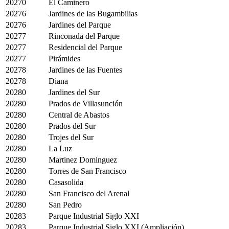
20270
El Caminero
20276
Jardines de las Bugambilias
20276
Jardines del Parque
20277
Rinconada del Parque
20277
Residencial del Parque
20277
Pirámides
20278
Jardines de las Fuentes
20278
Diana
20280
Jardines del Sur
20280
Prados de Villasunción
20280
Central de Abastos
20280
Prados del Sur
20280
Trojes del Sur
20280
La Luz
20280
Martinez Dominguez
20280
Torres de San Francisco
20280
Casasolida
20280
San Francisco del Arenal
20280
San Pedro
20283
Parque Industrial Siglo XXI
20283
Parque Industrial Siglo XXI (Ampliación)