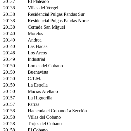
20137
El Plateado
20138
Villas del Vergel
20138
Residencial Pulgas Pandas Sur
20138
Residencial Pulgas Pandas Norte
20138
Cerrada San Miguel
20140
Morelos
20140
Andrea
20140
Las Hadas
20146
Los Arcos
20149
Industrial
20150
Lomas del Cobano
20150
Buenavista
20150
C.T.M.
20150
La Estrella
20150
Macias Arellano
20157
La Higuerilla
20157
Parras
20158
Hacienda el Cobano 1a Sección
20158
Villas del Cobano
20158
Trojes del Cobano
20158
El Cobano