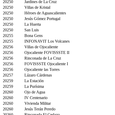
20250
Jardines de La Cruz
20250
Villas de Kristal
20250
Héroes de Aguascalientes
20250
Jesús Gómez Portugal
20250
La Huerta
20250
San Luis
20255
Bona Gens
20255
INFONAVIT Los Volcanes
20256
Villas de Ojocaliente
20256
Ojocaliente FOVISSSTE II
20256
Rinconada de La Cruz
20256
FOVISSSTE Ojocaliente I
20256
Ojocaliente las Torres
20257
Lázaro Cárdenas
20259
La Estación
20259
La Purísima
20260
Ojo de Agua
20260
IV Centenario
20260
Vivienda Militar
20260
Jesús Terán Peredo
20260
Rinconada El Cedazo