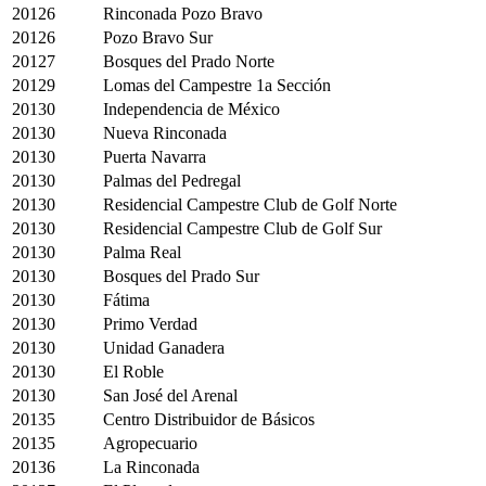
20126
Rinconada Pozo Bravo
20126
Pozo Bravo Sur
20127
Bosques del Prado Norte
20129
Lomas del Campestre 1a Sección
20130
Independencia de México
20130
Nueva Rinconada
20130
Puerta Navarra
20130
Palmas del Pedregal
20130
Residencial Campestre Club de Golf Norte
20130
Residencial Campestre Club de Golf Sur
20130
Palma Real
20130
Bosques del Prado Sur
20130
Fátima
20130
Primo Verdad
20130
Unidad Ganadera
20130
El Roble
20130
San José del Arenal
20135
Centro Distribuidor de Básicos
20135
Agropecuario
20136
La Rinconada