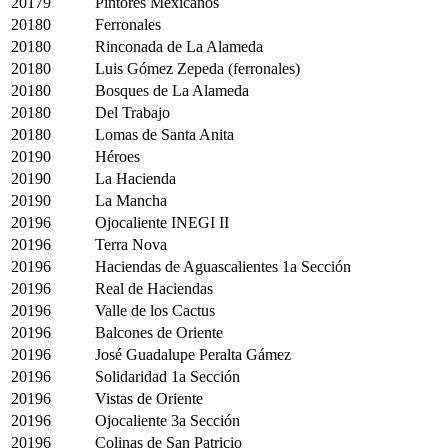
20179
Pintores Mexicanos
20180
Ferronales
20180
Rinconada de La Alameda
20180
Luis Gómez Zepeda (ferronales)
20180
Bosques de La Alameda
20180
Del Trabajo
20180
Lomas de Santa Anita
20190
Héroes
20190
La Hacienda
20190
La Mancha
20196
Ojocaliente INEGI II
20196
Terra Nova
20196
Haciendas de Aguascalientes 1a Sección
20196
Real de Haciendas
20196
Valle de los Cactus
20196
Balcones de Oriente
20196
José Guadalupe Peralta Gámez
20196
Solidaridad 1a Sección
20196
Vistas de Oriente
20196
Ojocaliente 3a Sección
20196
Colinas de San Patricio