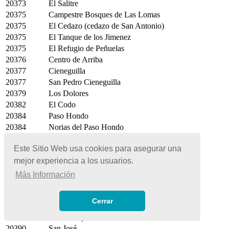
20373
El Salitre
20375
Campestre Bosques de Las Lomas
20375
El Cedazo (cedazo de San Antonio)
20375
El Tanque de los Jimenez
20375
El Refugio de Peñuelas
20376
Centro de Arriba
20377
Cieneguilla
20377
San Pedro Cieneguilla
20379
Los Dolores
20382
El Codo
20384
Paso Hondo
20384
Norias del Paso Hondo
20385
Lotes de Arellano
Este Sitio Web usa cookies para asegurar una
20385
Santa Gertrudis
mejor experiencia a los usuarios.
20386
Tanque de Guadalupe
20386
El Duraznillo
Más Información
20389
Soledad de Abajo
20389
Congregación Matamoros
Cerrar
20389
Los Duron
20390
Villa Campestre San José del Monte
20390
San José