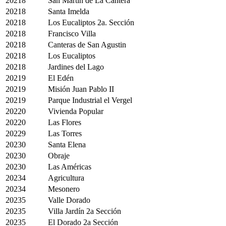
20218
San Martin de La Cantera
20218
Santa Imelda
20218
Los Eucaliptos 2a. Sección
20218
Francisco Villa
20218
Canteras de San Agustin
20218
Los Eucaliptos
20218
Jardines del Lago
20219
El Edén
20219
Misión Juan Pablo II
20219
Parque Industrial el Vergel
20220
Vivienda Popular
20220
Las Flores
20229
Las Torres
20230
Santa Elena
20230
Obraje
20230
Las Américas
20234
Agricultura
20234
Mesonero
20235
Valle Dorado
20235
Villa Jardín 2a Sección
20235
El Dorado 2a Sección