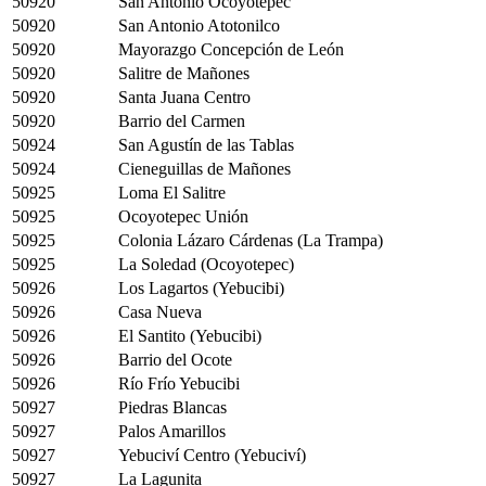
50920
San Antonio Ocoyotepec
50920
San Antonio Atotonilco
50920
Mayorazgo Concepción de León
50920
Salitre de Mañones
50920
Santa Juana Centro
50920
Barrio del Carmen
50924
San Agustín de las Tablas
50924
Cieneguillas de Mañones
50925
Loma El Salitre
50925
Ocoyotepec Unión
50925
Colonia Lázaro Cárdenas (La Trampa)
50925
La Soledad (Ocoyotepec)
50926
Los Lagartos (Yebucibi)
50926
Casa Nueva
50926
El Santito (Yebucibi)
50926
Barrio del Ocote
50926
Río Frío Yebucibi
50927
Piedras Blancas
50927
Palos Amarillos
50927
Yebuciví Centro (Yebuciví)
50927
La Lagunita