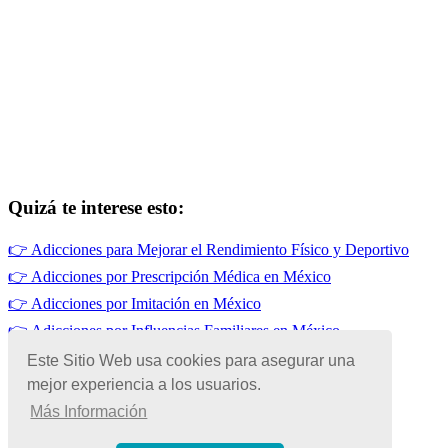
Quizá te interese esto:
👉
Adicciones para Mejorar el Rendimiento Físico y Deportivo
👉
Adicciones por Prescripción Médica en México
👉
Adicciones por Imitación en México
👉
Adicciones por Influencias Familiares en México
👉
Adicciones por Falta de Habilidades Sociales en México
Este Sitio Web usa cookies para asegurar una
👉
Adicciones por Influencias de Amistades en México
mejor experiencia a los usuarios.
Más Información
© Copyright 2026 | Todos los Derechos Reservados