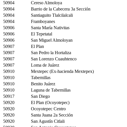
50904
Cereso Almoloya
50904
Barrio de la Cabecera 3a Sección
50904
Santiaguito Tlalcilalcali
50904
Framboyanes
50906
Santa María Nativitas
50906
El Tepetatal
50906
San Miguel Almoloyan
50907
El Plan
50907
San Pedro la Hortaliza
50907
San Lorenzo Cuauhtenco
50907
Loma de Juárez
50910
Mextepec (Ex-hacienda Mextepex)
50910
Tabernillas
50910
Benito Juárez
50910
Laguna de Tabernillas
50917
San Diego
50920
El Plan (Ocoyotepec)
50920
Ocoyotepec Centro
50920
Santa Juana 2a Sección
50920
San Agustín Citlali