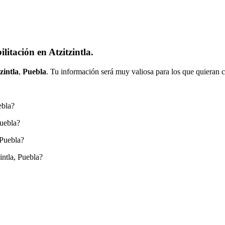
itación en Atzitzintla.
zintla
,
Puebla
. Tu información será muy valiosa para los que quieran c
ebla?
Puebla?
 Puebla?
intla, Puebla?