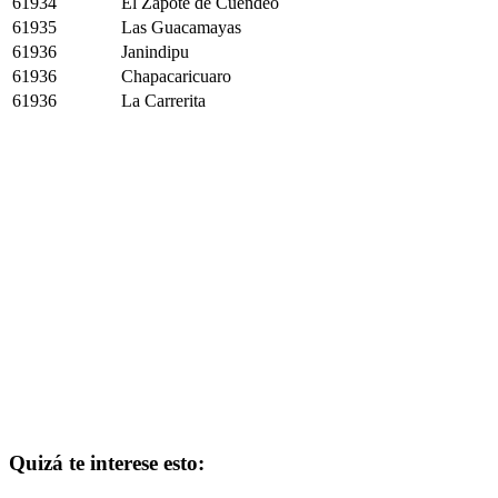
61934
El Zapote de Cuendeo
61935
Las Guacamayas
61936
Janindipu
61936
Chapacaricuaro
61936
La Carrerita
Quizá te interese esto: