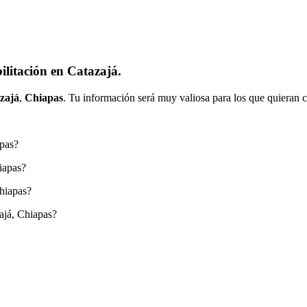
litación en Catazajá.
zajá
,
Chiapas
. Tu información será muy valiosa para los que quieran c
apas?
iapas?
Chiapas?
ajá, Chiapas?