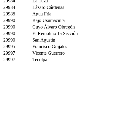
29984
La Tuza
29984
Lázaro Cárdenas
29985
Agua Fría
29990
Bajo Usumacinta
29990
Cuyo Álvaro Obregón
29990
El Remolino 1a Sección
29990
San Agustin
29995
Francisco Grajales
29997
Vicente Guerrero
29997
Tecolpa