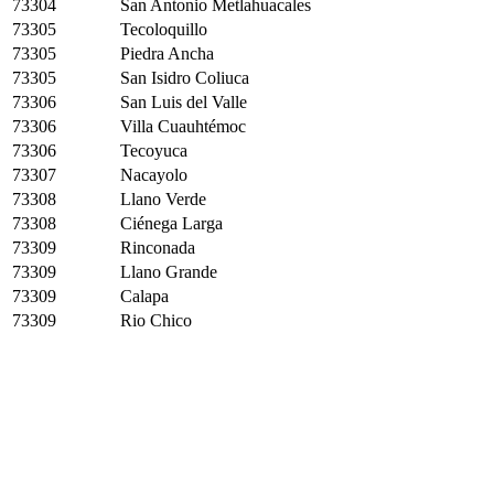
73304
San Antonio Metlahuacales
73305
Tecoloquillo
73305
Piedra Ancha
73305
San Isidro Coliuca
73306
San Luis del Valle
73306
Villa Cuauhtémoc
73306
Tecoyuca
73307
Nacayolo
73308
Llano Verde
73308
Ciénega Larga
73309
Rinconada
73309
Llano Grande
73309
Calapa
73309
Rio Chico